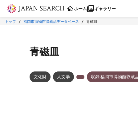
本文に飛ぶ
ホーム
ギャラリー
トップ
福岡市博物館収蔵品データベース
青磁皿
青磁皿
文化財
人文学
収録:福岡市博物館収蔵
メタデータ