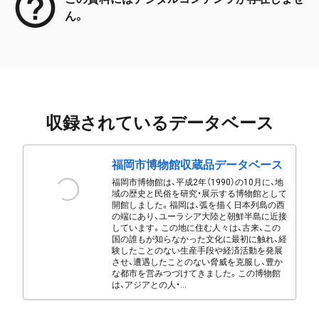
ん。
収録されているデータベース
福岡市博物館収蔵品データベース
福岡市博物館は、平成2年（1990）の10月に、地
域の歴史と民俗を研究・展示する博物館として
開館しました。福岡は、弧を描く日本列島の西
の端にあり、ユーラシア大陸と朝鮮半島に近接
しています。この地に住む人々は、古来、この
国の誰もが知らなかった文化に最初に触れ、経
験したことのない生産手段や経済活動を発展
させ、遭遇したことのない脅威を克服し、豊か
な都市を営みつづけてきました。この博物館
は、アジアとの人・...