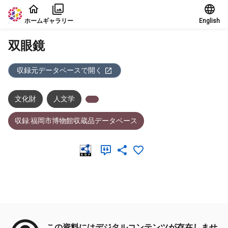
本文に飛ぶ
ホーム
ギャラリー
English
双眼鏡
収録元データベースで開く
文化財
人文学
収録:福岡市博物館収蔵品データベース
メタデータ
この資料にはデジタルコンテンツが存在しませ