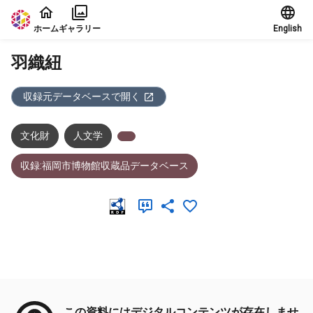
本文に飛ぶ
ホーム
ギャラリー
English
羽織紐
収録元データベースで開く
文化財
人文学
収録:福岡市博物館収蔵品データベース
メタデータ
この資料にはデジタルコンテンツが存在しませ