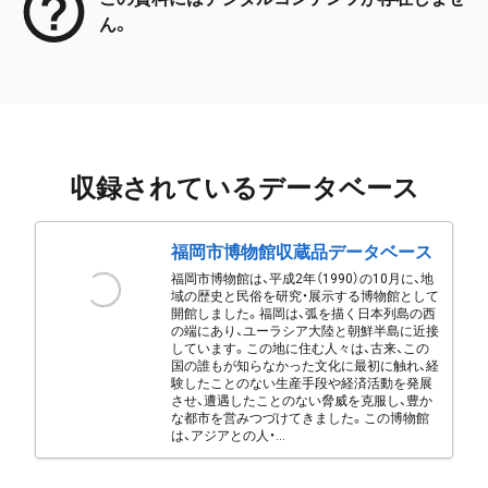
ん。
収録されているデータベース
福岡市博物館収蔵品データベース
福岡市博物館は、平成2年（1990）の10月に、地
域の歴史と民俗を研究・展示する博物館として
開館しました。福岡は、弧を描く日本列島の西
の端にあり、ユーラシア大陸と朝鮮半島に近接
しています。この地に住む人々は、古来、この
国の誰もが知らなかった文化に最初に触れ、経
験したことのない生産手段や経済活動を発展
させ、遭遇したことのない脅威を克服し、豊か
な都市を営みつづけてきました。この博物館
は、アジアとの人・...