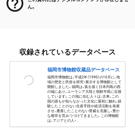
ん。
収録されているデータベース
福岡市博物館収蔵品データベース
福岡市博物館は、平成2年（1990）の10月に、地
域の歴史と民俗を研究・展示する博物館として
開館しました。福岡は、弧を描く日本列島の西
の端にあり、ユーラシア大陸と朝鮮半島に近接
しています。この地に住む人々は、古来、この
国の誰もが知らなかった文化に最初に触れ、経
験したことのない生産手段や経済活動を発展
させ、遭遇したことのない脅威を克服し、豊か
な都市を営みつづけてきました。この博物館
は、アジアとの人・...