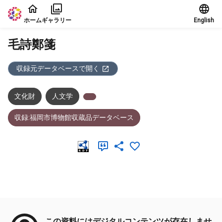
本文に飛ぶ
ホーム
ギャラリー
English
毛詩鄭箋
収録元データベースで開く
文化財
人文学
収録:福岡市博物館収蔵品データベース
メタデータ
この資料にはデジタルコンテンツが存在しませ