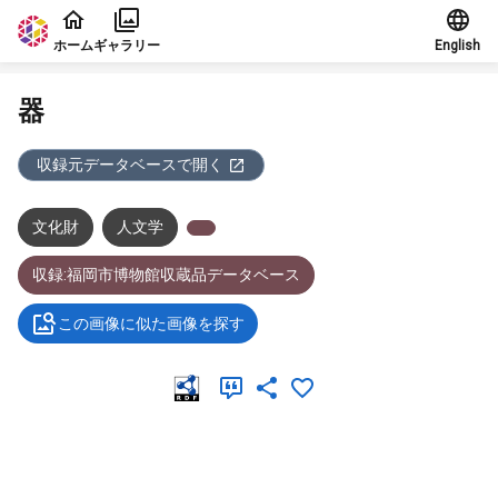
本文に飛ぶ
ホーム
ギャラリー
English
器
収録元データベースで開く
文化財
人文学
収録:福岡市博物館収蔵品データベース
この画像に似た画像を探す
メタデータ