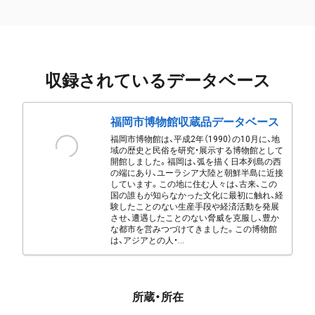
収録されているデータベース
福岡市博物館収蔵品データベース
福岡市博物館は、平成2年（1990）の10月に、地
域の歴史と民俗を研究・展示する博物館として
開館しました。福岡は、弧を描く日本列島の西
の端にあり、ユーラシア大陸と朝鮮半島に近接
しています。この地に住む人々は、古来、この
国の誰もが知らなかった文化に最初に触れ、経
験したことのない生産手段や経済活動を発展
させ、遭遇したことのない脅威を克服し、豊か
な都市を営みつづけてきました。この博物館
は、アジアとの人・...
所蔵・所在