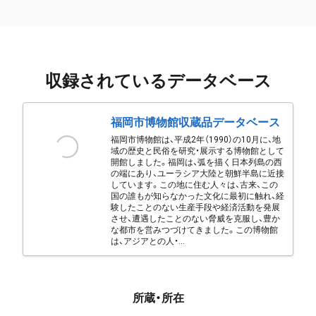
収録されているデータベース
福岡市博物館収蔵品データベース
福岡市博物館は、平成2年（1990）の10月に、地
域の歴史と民俗を研究・展示する博物館として
開館しました。福岡は、弧を描く日本列島の西
の端にあり、ユーラシア大陸と朝鮮半島に近接
しています。この地に住む人々は、古来、この
国の誰もが知らなかった文化に最初に触れ、経
験したことのない生産手段や経済活動を発展
させ、遭遇したことのない脅威を克服し、豊か
な都市を営みつづけてきました。この博物館
は、アジアとの人・...
所蔵・所在