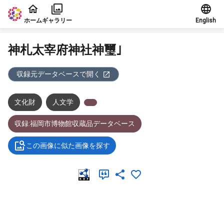
本文に飛ぶ
ホーム
ギャラリー
English
神札太宰府神社神璽｣
収録元データベースで開く
文化財
人文学
収録:福岡市博物館収蔵品データベース
この画像に似た画像を探す
メタデータ