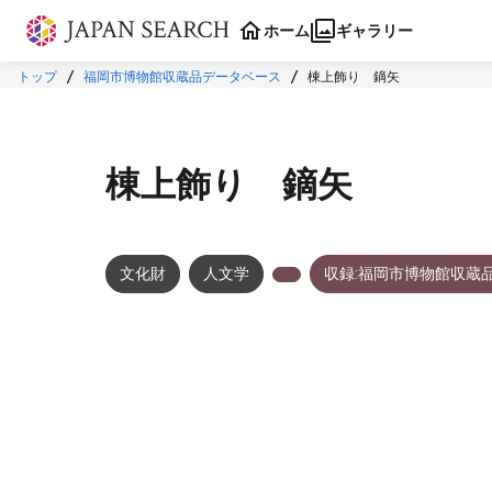
本文に飛ぶ
ホーム
ギャラリー
トップ
福岡市博物館収蔵品データベース
棟上飾り 鏑矢
棟上飾り 鏑矢
文化財
人文学
収録:福岡市博物館収蔵
メタデータ