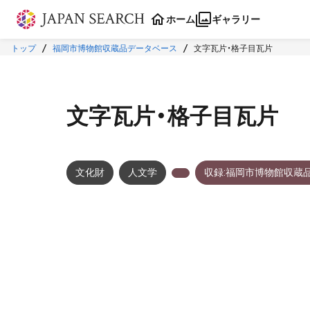
本文に飛ぶ
ホーム
ギャラリー
トップ
福岡市博物館収蔵品データベース
文字瓦片・格子目瓦片
文字瓦片・格子目瓦片
文化財
人文学
収録:福岡市博物館収蔵
メタデータ