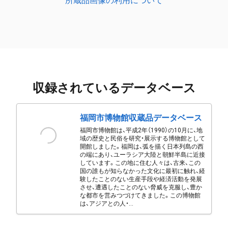
所蔵品画像の利用について
収録されているデータベース
福岡市博物館収蔵品データベース
福岡市博物館は、平成2年（1990）の10月に、地
域の歴史と民俗を研究・展示する博物館として
開館しました。福岡は、弧を描く日本列島の西
の端にあり、ユーラシア大陸と朝鮮半島に近接
しています。この地に住む人々は、古来、この
国の誰もが知らなかった文化に最初に触れ、経
験したことのない生産手段や経済活動を発展
させ、遭遇したことのない脅威を克服し、豊か
な都市を営みつづけてきました。この博物館
は、アジアとの人・...