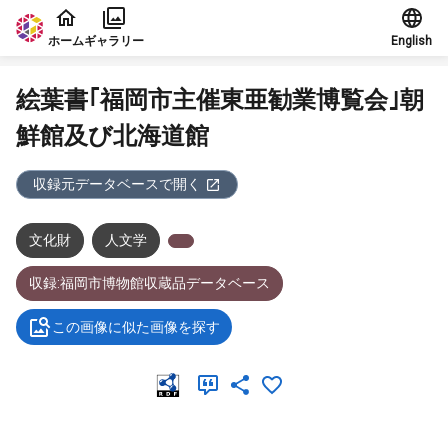
本文に飛ぶ
ホーム
ギャラリー
English
絵葉書｢福岡市主催東亜勧業博覧会｣朝
鮮館及び北海道館
収録元データベースで開く
文化財
人文学
収録:福岡市博物館収蔵品データベース
この画像に似た画像を探す