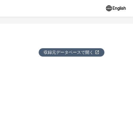
English
収録元データベースで開く