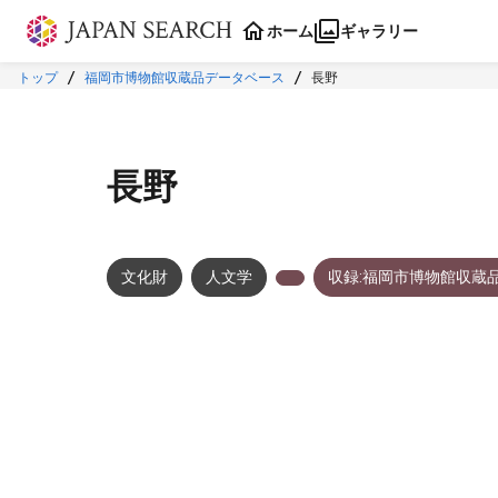
本文に飛ぶ
ホーム
ギャラリー
トップ
福岡市博物館収蔵品データベース
長野
長野
文化財
人文学
収録:福岡市博物館収蔵
メタデータ