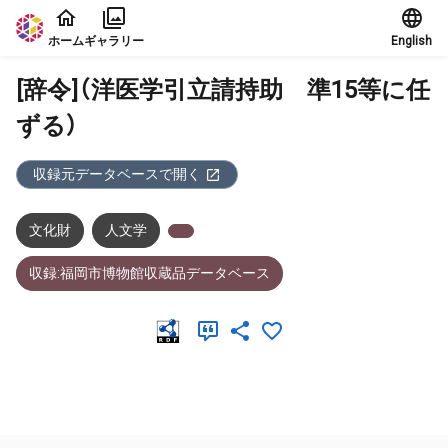
本文に飛ぶ
ホーム
ギャラリー
English
[辞令]（洋医学引立請持助 準15等に任
ずる）
収録元データベースで開く
文化財
人文学
収録:福岡市博物館収蔵品データベース
メタデータ