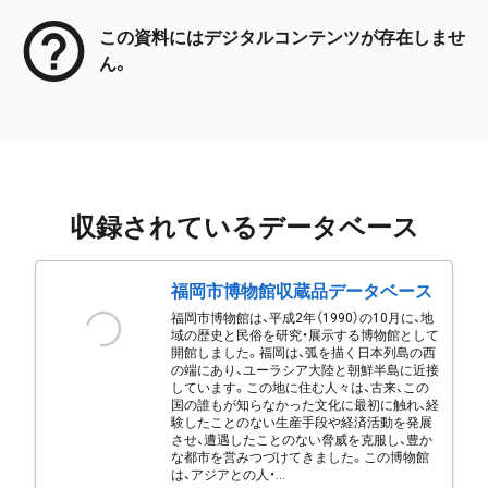
この資料にはデジタルコンテンツが存在しませ
ん。
収録されているデータベース
福岡市博物館収蔵品データベース
福岡市博物館は、平成2年（1990）の10月に、地
域の歴史と民俗を研究・展示する博物館として
開館しました。福岡は、弧を描く日本列島の西
の端にあり、ユーラシア大陸と朝鮮半島に近接
しています。この地に住む人々は、古来、この
国の誰もが知らなかった文化に最初に触れ、経
験したことのない生産手段や経済活動を発展
させ、遭遇したことのない脅威を克服し、豊か
な都市を営みつづけてきました。この博物館
は、アジアとの人・...