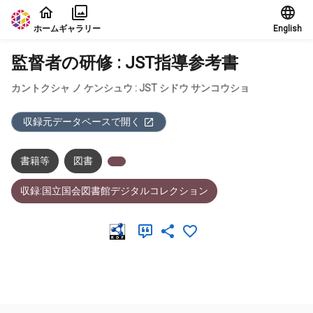
本文に飛ぶ
ホーム
ギャラリー
English
監督者の研修 : JST指導参考書
カントクシャ ノ ケンシュウ : JST シドウ サンコウショ
収録元データベースで開く
書籍等
図書
収録:国立国会図書館デジタルコレクション
メタデータ