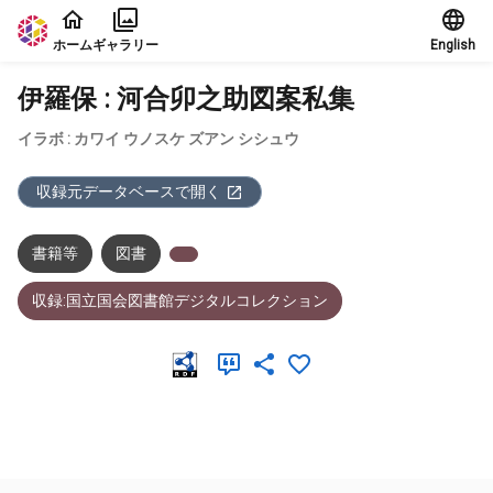
本文に飛ぶ
ホーム
ギャラリー
English
伊羅保 : 河合卯之助図案私集
イラボ : カワイ ウノスケ ズアン シシュウ
収録元データベースで開く
書籍等
図書
収録:国立国会図書館デジタルコレクション
メタデータ