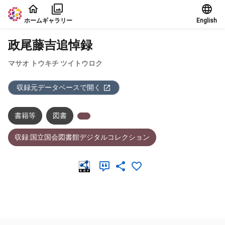
本文に飛ぶ
ホーム
ギャラリー
English
政尾藤吉追悼録
マサオ トウキチ ツイトウロク
収録元データベースで開く
書籍等
図書
収録:国立国会図書館デジタルコレクション
メタデータ