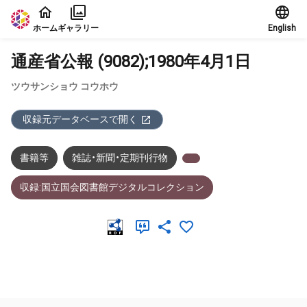
本文に飛ぶ
ホーム
ギャラリー
English
通産省公報 (9082);1980年4月1日
ツウサンショウ コウホウ
収録元データベースで開く
書籍等
雑誌・新聞・定期刊行物
収録:国立国会図書館デジタルコレクション
メタデータ