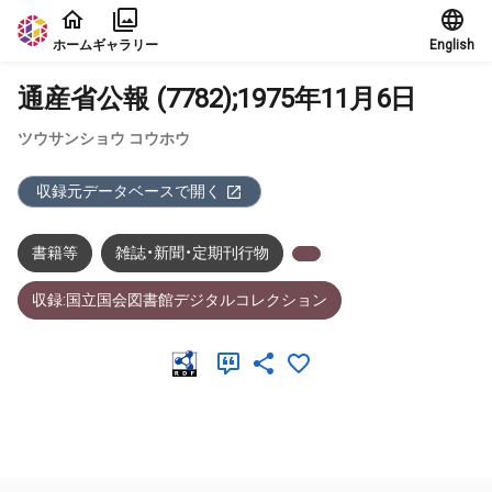
本文に飛ぶ
ホーム
ギャラリー
English
通産省公報 (7782);1975年11月6日
ツウサンショウ コウホウ
収録元データベースで開く
書籍等
雑誌・新聞・定期刊行物
収録:国立国会図書館デジタルコレクション
メタデータ