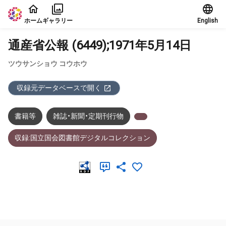
本文に飛ぶ
ホーム
ギャラリー
English
通産省公報 (6449);1971年5月14日
ツウサンショウ コウホウ
収録元データベースで開く
書籍等
雑誌・新聞・定期刊行物
収録:国立国会図書館デジタルコレクション
メタデータ