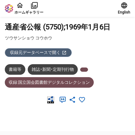
本文に飛ぶ
ホーム
ギャラリー
English
通産省公報 (5750);1969年1月6日
ツウサンショウ コウホウ
収録元データベースで開く
書籍等
雑誌・新聞・定期刊行物
収録:国立国会図書館デジタルコレクション
メタデータ