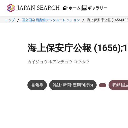
本文に飛ぶ
ホーム
ギャラリー
トップ
国立国会図書館デジタルコレクション
海上保安庁公報 (1656);19
海上保安庁公報 (1656);
カイジョウ ホアンチョウ コウホウ
書籍等
雑誌・新聞・定期刊行物
収録:国