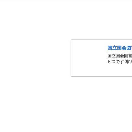
国立国会図
国立国会図書
ビスです（収