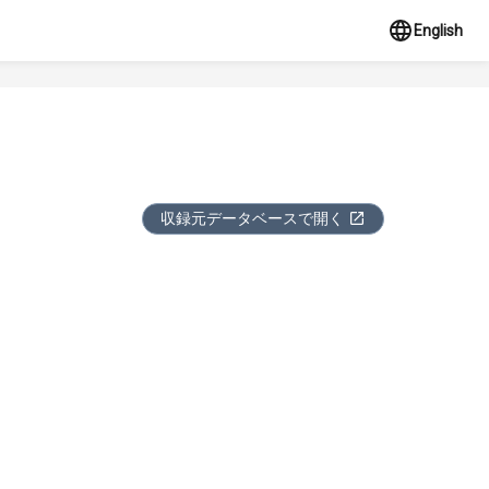
English
収録元データベースで開く