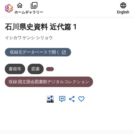
本文に飛ぶ
ホーム
ギャラリー
English
石川県史資料 近代篇 1
イシカワ ケンシ シリョウ
収録元データベースで開く
書籍等
図書
収録:国立国会図書館デジタルコレクション
メタデータ