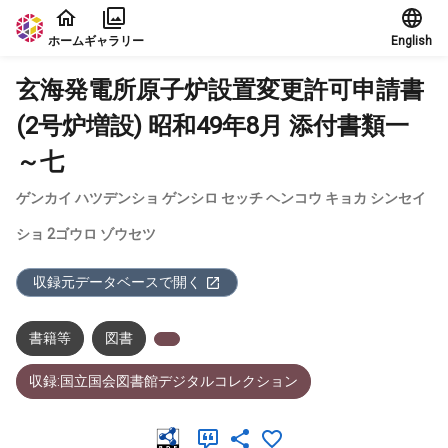
本文に飛ぶ
ホーム
ギャラリー
English
玄海発電所原子炉設置変更許可申請書
(2号炉増設) 昭和49年8月 添付書類一
～七
ゲンカイ ハツデンショ ゲンシロ セッチ ヘンコウ キョカ シンセイ
ショ 2ゴウロ ゾウセツ
収録元データベースで開く
書籍等
図書
収録:国立国会図書館デジタルコレクション