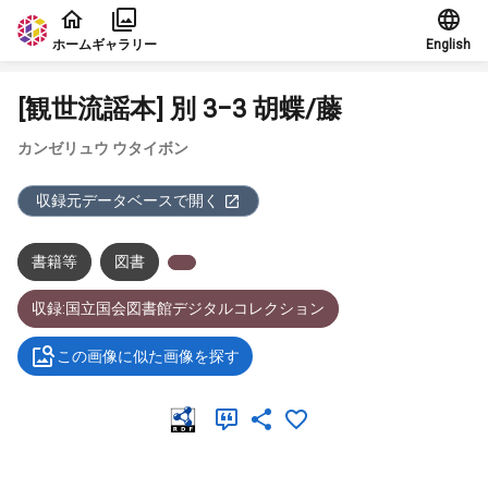
本文に飛ぶ
ホーム
ギャラリー
English
[観世流謡本] 別 3−3 胡蝶/藤
カンゼリュウ ウタイボン
収録元データベースで開く
書籍等
図書
収録:国立国会図書館デジタルコレクション
この画像に似た画像を探す