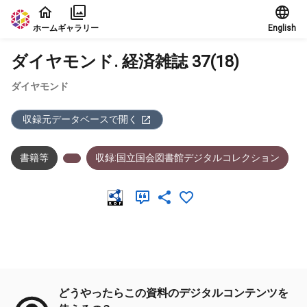
本文に飛ぶ
ホーム
ギャラリー
English
ダイヤモンド. 経済雑誌 37(18)
ダイヤモンド
収録元データベースで開く
書籍等
収録:国立国会図書館デジタルコレクション
メタデータ
どうやったらこの資料のデジタルコンテンツを