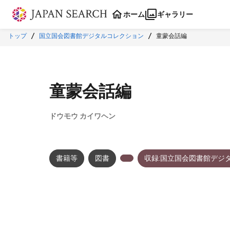
本文に飛ぶ
ホーム
ギャラリー
トップ
国立国会図書館デジタルコレクション
童蒙会話編
童蒙会話編
ドウモウ カイワヘン
書籍等
図書
収録:国立国会図書館デジ