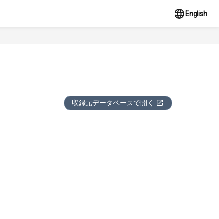
English
収録元データベースで開く