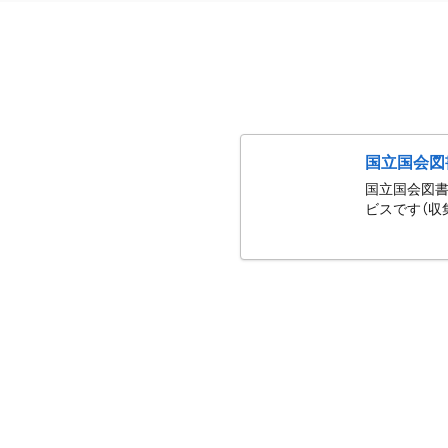
国立国会図
国立国会図書
ビスです（収