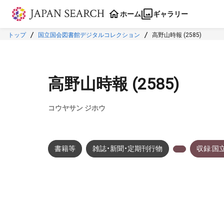
本文に飛ぶ
ホーム
ギャラリー
トップ
国立国会図書館デジタルコレクション
高野山時報 (2585)
高野山時報 (2585)
コウヤサン ジホウ
書籍等
雑誌・新聞・定期刊行物
収録:国