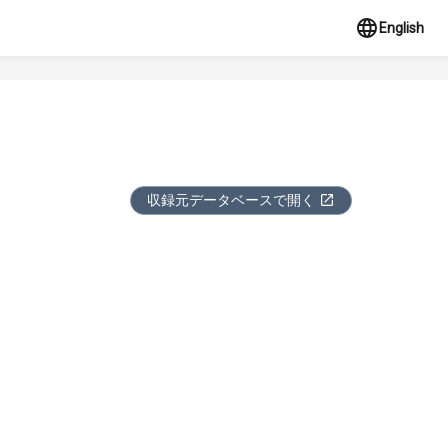
English
収録元データベースで開く