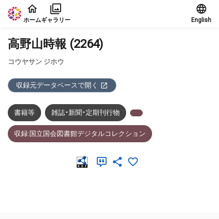
本文に飛ぶ
ホーム
ギャラリー
English
高野山時報 (2264)
コウヤサン ジホウ
収録元データベースで開く
書籍等
雑誌・新聞・定期刊行物
収録:国立国会図書館デジタルコレクション
メタデータ