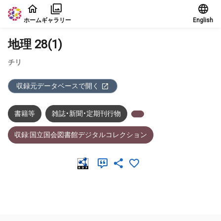
本文に飛ぶ
ホーム
ギャラリー
English
地理 28(1)
チリ
収録元データベースで開く
書籍等
雑誌・新聞・定期刊行物
収録:国立国会図書館デジタルコレクション
メタデータ