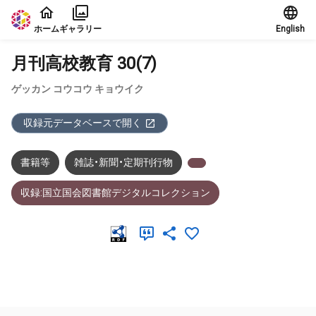
本文に飛ぶ
ホーム
ギャラリー
English
月刊高校教育 30(7)
ゲッカン コウコウ キョウイク
収録元データベースで開く
書籍等
雑誌・新聞・定期刊行物
収録:国立国会図書館デジタルコレクション
メタデータ