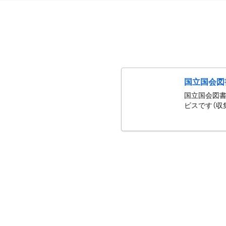
国立国会図
国立国会図書
ビスです（収