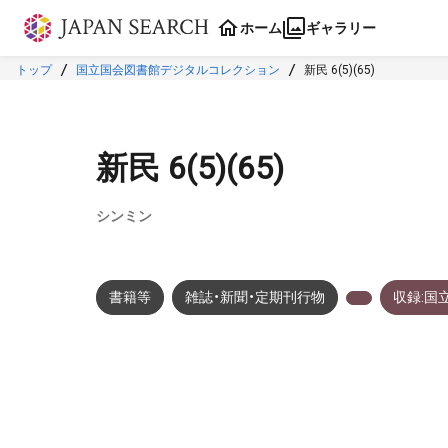
本文に飛ぶ
ホーム
ギャラリー
トップ
国立国会図書館デジタルコレクション
新民 6(5)(65)
新民 6(5)(65)
シンミン
書籍等
雑誌・新聞・定期刊行物
収録:国