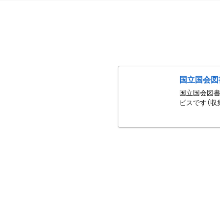
国立国会図
国立国会図書
ビスです（収