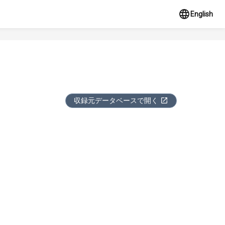
English
収録元データベースで開く