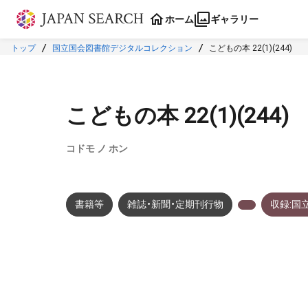
本文に飛ぶ
ホーム
ギャラリー
トップ
国立国会図書館デジタルコレクション
こどもの本 22(1)(244)
こどもの本 22(1)(244)
コドモ ノ ホン
書籍等
雑誌・新聞・定期刊行物
収録:国