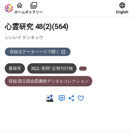
本文に飛ぶ
ホーム
ギャラリー
English
心霊研究 48(2)(564)
シンレイ ケンキュウ
収録元データベースで開く
書籍等
雑誌・新聞・定期刊行物
収録:国立国会図書館デジタルコレクション
メタデータ