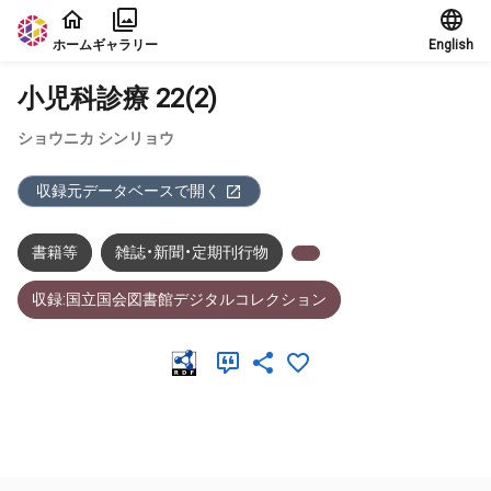
本文に飛ぶ
ホーム
ギャラリー
English
小児科診療 22(2)
ショウニカ シンリョウ
収録元データベースで開く
書籍等
雑誌・新聞・定期刊行物
収録:国立国会図書館デジタルコレクション
メタデータ