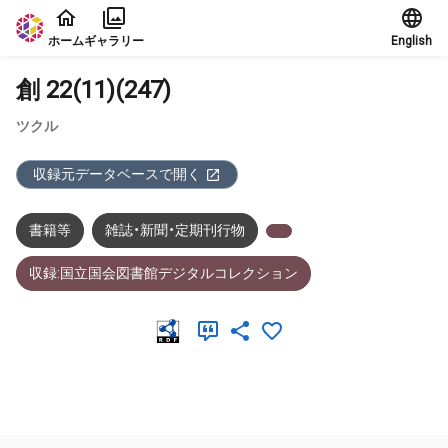
本文に飛ぶ
ホーム
ギャラリー
English
創 22(11)(247)
ツクル
収録元データベースで開く
書籍等
雑誌・新聞・定期刊行物
収録:国立国会図書館デジタルコレクション
メタデータ