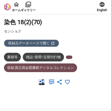
本文に飛ぶ
ホーム
ギャラリー
English
染色 18(2)(70)
センショク
収録元データベースで開く
書籍等
雑誌・新聞・定期刊行物
収録:国立国会図書館デジタルコレクション
メタデータ