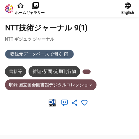
本文に飛ぶ
ホーム
ギャラリー
English
NTT技術ジャーナル 9(1)
NTT ギジュツ ジャーナル
収録元データベースで開く
書籍等
雑誌・新聞・定期刊行物
収録:国立国会図書館デジタルコレクション
メタデータ