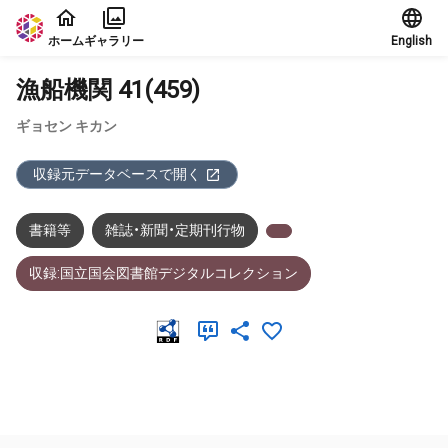
本文に飛ぶ
ホーム
ギャラリー
English
漁船機関 41(459)
ギョセン キカン
収録元データベースで開く
書籍等
雑誌・新聞・定期刊行物
収録:国立国会図書館デジタルコレクション
メタデータ