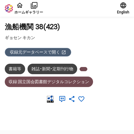
本文に飛ぶ
ホーム
ギャラリー
English
漁船機関 38(423)
ギョセン キカン
収録元データベースで開く
書籍等
雑誌・新聞・定期刊行物
収録:国立国会図書館デジタルコレクション
メタデータ