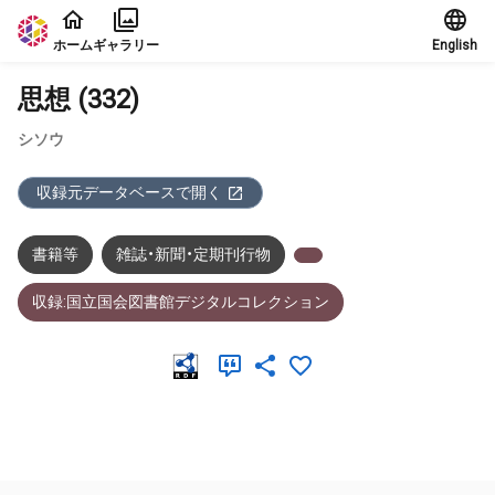
本文に飛ぶ
ホーム
ギャラリー
English
思想 (332)
シソウ
収録元データベースで開く
書籍等
雑誌・新聞・定期刊行物
収録:国立国会図書館デジタルコレクション
メタデータ