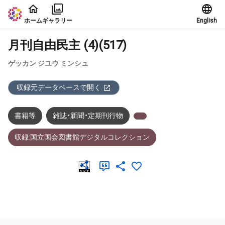
本文に飛ぶ
ホーム
ギャラリー
English
月刊自由民主 (4)(517)
ゲッカン ジユウ ミンシュ
収録元データベースで開く
書籍等
雑誌・新聞・定期刊行物
収録:国立国会図書館デジタルコレクション
メタデータ