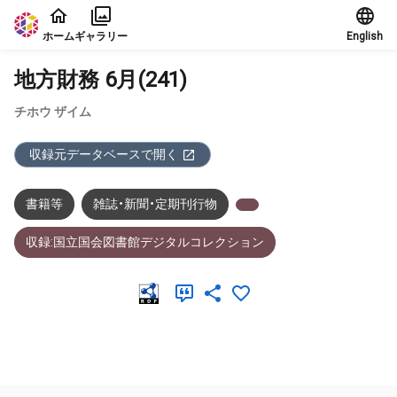
本文に飛ぶ
ホーム
ギャラリー
English
地方財務 6月(241)
チホウ ザイム
収録元データベースで開く
書籍等
雑誌・新聞・定期刊行物
収録:国立国会図書館デジタルコレクション
メタデータ