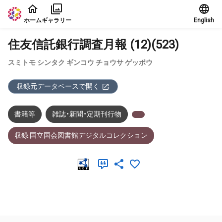
本文に飛ぶ
ホーム
ギャラリー
English
住友信託銀行調査月報 (12)(523)
スミトモ シンタク ギンコウ チョウサ ゲッポウ
収録元データベースで開く
書籍等
雑誌・新聞・定期刊行物
収録:国立国会図書館デジタルコレクション
メタデータ