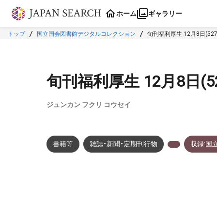
本文に飛ぶ
ホーム
ギャラリー
トップ
国立国会図書館デジタルコレクション
旬刊福利厚生 12月8日(527
旬刊福利厚生 12月8日(52
ジュンカン フクリ コウセイ
書籍等
雑誌・新聞・定期刊行物
収録:国