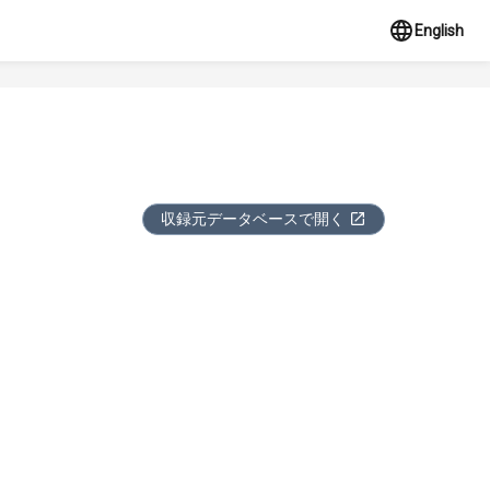
English
収録元データベースで開く