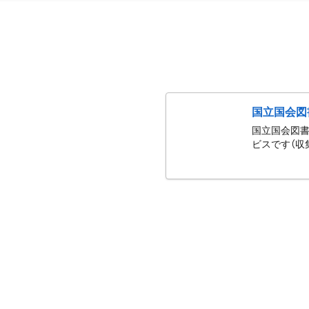
国立国会図
国立国会図書
ビスです（収