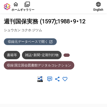
本文に飛ぶ
ホーム
ギャラリー
English
週刊国保実務 (1597);1988・9・12
シュウカン コクホ ジツム
収録元データベースで開く
書籍等
雑誌・新聞・定期刊行物
収録:国立国会図書館デジタルコレクション
メタデータ