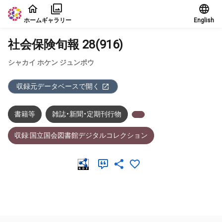
本文に飛ぶ
ホーム
ギャラリー
English
社会保険旬報 28(916)
シャカイ ホケン ジュンポウ
収録元データベースで開く
書籍等
雑誌・新聞・定期刊行物
収録:国立国会図書館デジタルコレクション
メタデータ