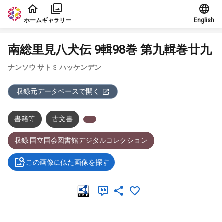
本文に飛ぶ
ホーム
ギャラリー
English
南総里見八犬伝 9輯98巻 第九輯巻廿九
ナンソウ サトミ ハッケンデン
収録元データベースで開く
書籍等
古文書
収録:国立国会図書館デジタルコレクション
この画像に似た画像を探す