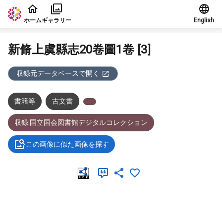
本文に飛ぶ
ホーム
ギャラリー
English
新脩上虞縣志20卷圖1卷 [3]
収録元データベースで開く
書籍等
古文書
収録:国立国会図書館デジタルコレクション
この画像に似た画像を探す
メタデータ