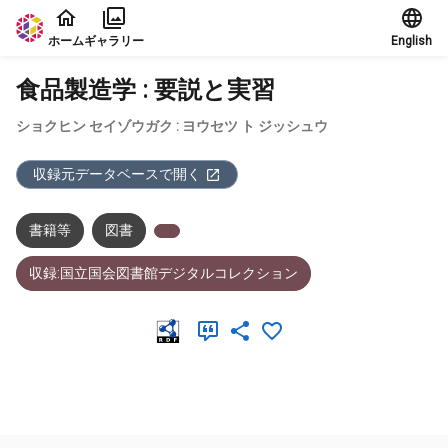
本文に飛ぶ
ホーム
ギャラリー
English
食品製造学 : 要説と実習
ショクヒン セイゾウガク : ヨウセツ ト ジッシュウ
収録元データベースで開く
書籍等
図書
収録:国立国会図書館デジタルコレクション
メタデータ