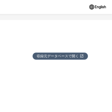
English
収録元データベースで開く