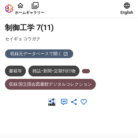
本文に飛ぶ
ホーム
ギャラリー
English
制御工学 7(11)
セイギョ コウガク
収録元データベースで開く
書籍等
雑誌・新聞・定期刊行物
収録:国立国会図書館デジタルコレクション
メタデータ