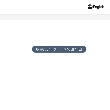
English
収録元データベースで開く