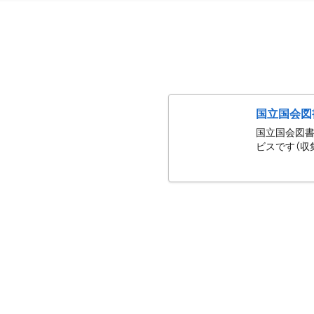
国立国会図
国立国会図書
ビスです（収